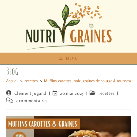
MENU
Blog
Accueil
>
recettes
>
Muffins carottes, noix, graines de courge & tournesol
Clément Jugand
20 mai 2025
recettes
2 commentaires