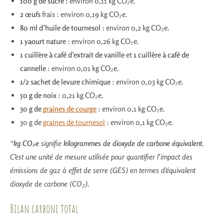
100 g de sucre :
environ 0,11 kg CO₂e.
2 œufs
frais : environ 0,19 kg CO₂e.
80 ml d’huile de tournesol :
environ 0,2 kg CO₂e.
1 yaourt nature
: environ 0,26 kg CO₂e.
1 cuillère à café d’extrait de vanille
et
1 cuillère à café de
cannelle
: environ 0,01 kg CO₂e.
1/2 sachet de levure chimique
: environ 0,03 kg CO₂e.
50 g de noix
: 0,21 kg CO₂e.
30 g de
graines de courge
: environ 0,1 kg CO₂e.
30 g de
graines de tournesol
: environ 0,1 kg CO₂e.
*
kg CO₂e
signifie
kilogrammes de dioxyde de carbone équivalent
.
C’est une unité de mesure utilisée pour quantifier l’impact des
émissions de gaz à effet de serre (GES) en termes d’équivalent
dioxyde de carbone (CO₂).
Bilan carbone total :