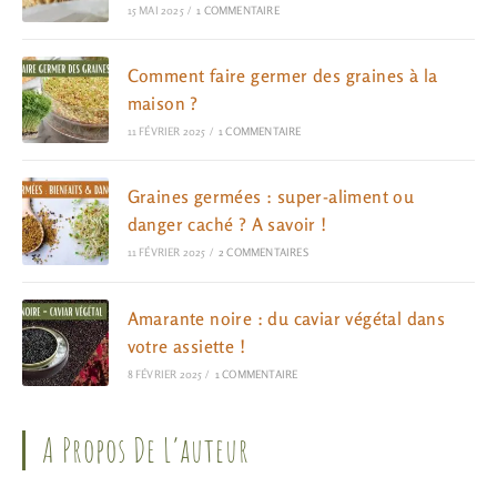
15 MAI 2025
/
1 COMMENTAIRE
Comment faire germer des graines à la
maison ?
11 FÉVRIER 2025
/
1 COMMENTAIRE
Graines germées : super-aliment ou
danger caché ? A savoir !
11 FÉVRIER 2025
/
2 COMMENTAIRES
Amarante noire : du caviar végétal dans
votre assiette !
8 FÉVRIER 2025
/
1 COMMENTAIRE
A Propos De L’auteur