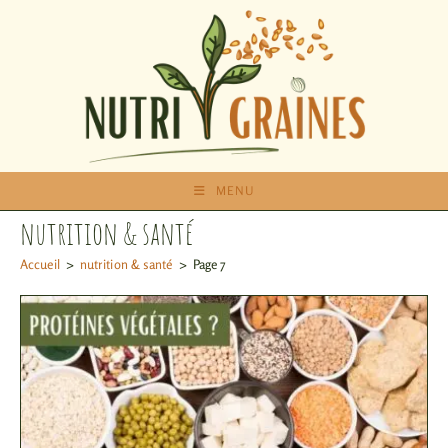
MENU
nutrition & santé
Accueil
>
nutrition & santé
>
Page 7