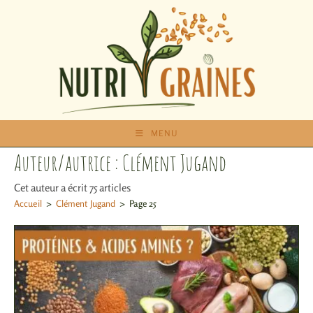
MENU
Auteur/autrice :
Clément Jugand
Cet auteur a écrit 75 articles
Accueil
>
Clément Jugand
>
Page 25